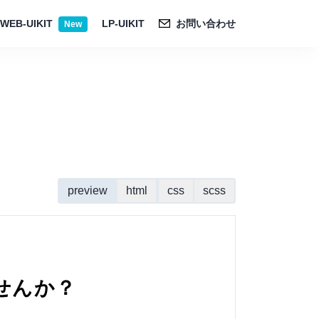
WEB-UIKIT
LP-UIKIT
お問い合わせ
New
preview
html
css
scss