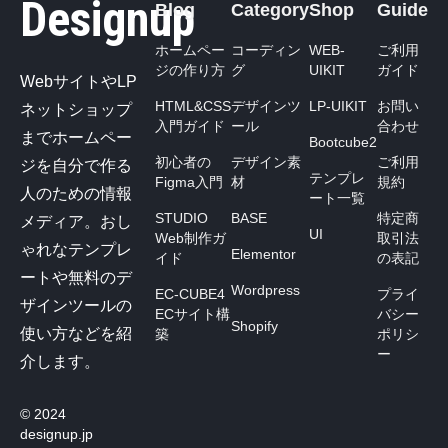
Designup
Blog
Category
Shop
Guide
ホームペー
コーディン
WEB-
ご利用
ジの作り方
グ
UIKIT
ガイド
WebサイトやLP
HTML&CSS
デザインツ
LP-UIKIT
お問い
ネットショップ
入門ガイド
ール
合わせ
までホームペー
Bootcube2
初心者の
デザイン素
ご利用
ジを自分で作る
テンプレ
Figma入門
材
規約
人のための情報
ート一覧
STUDIO
BASE
特定商
メディア。おし
UI
Web制作ガ
取引法
ゃれなテンプレ
Elementor
イド
の表記
ートや無料のデ
Wordpress
EC-CUBE4
プライ
ザインツールの
ECサイト構
バシー
Shopify
使い方などを紹
築
ポリシ
ー
介します。
© 2024
designup.jp