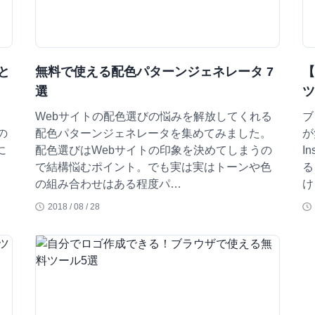
と
無料で使える配色パターンジェネレータ 7
【
選
ツ
Webサイトの配色選びの悩みを解放してくれる
ブ
の
配色パターンジェネレータを集めてみました。
が
に
配色選びはWebサイトの印象を決めてしまうの
I
く
で結構悩むポイント。でも実は実はトーンや色
る
の組み合わせはある程度パ…
け
2018 / 08 / 28