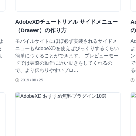
簡
AdobeXDチュートリアル サイドメニュー
A
（Drawer）の作り方
よ
モバイルサイトにほぼ必ず実装されるサイドメ
A
納
ニューもAdobeXDを使えばびっくりするくらい
よ
れ
簡単につくることができます。 プレビューモー
ン
ドでは実際の動作に近い動きをしてくれるの
で
で、より伝わりやすいプロ…
る
2019 / 08 / 25