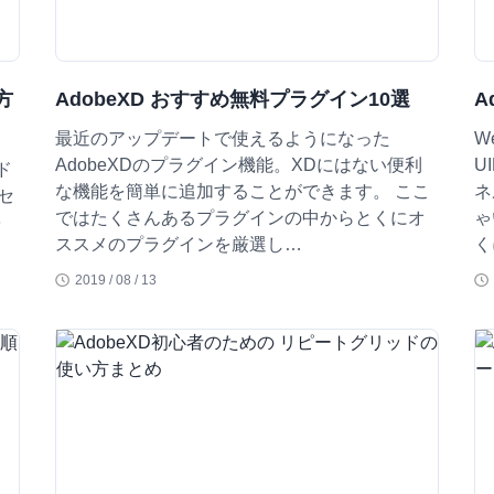
方
AdobeXD おすすめ無料プラグイン10選
A
最近のアップデートで使えるようになった
W
AdobeXDのプラグイン機能。XDにはない便利
U
ド
な機能を簡単に追加することができます。 ここ
ネ
リセ
ではたくさんあるプラグインの中からとくにオ
ゃ
を
ススメのプラグインを厳選し…
く
2019 / 08 / 13