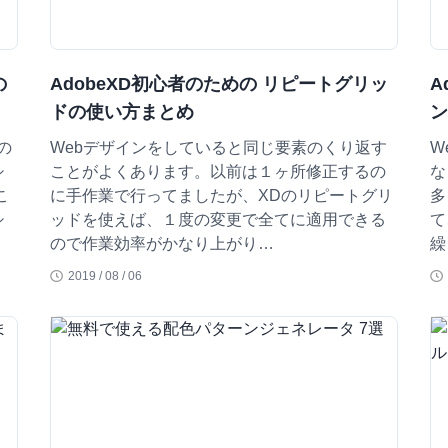
の
AdobeXD初心者のための リピートグリッ
A
ドの使い方まとめ
の
Webデザインをしていると同じ要素のくり返す
W
シ
ことがよくあります。以前は１ヶ所修正するの
な
こ
に手作業で行ってましたが、XDのリピートグリ
多
シ
ッドを使えば、１度の変更で全てに適用できる
て
ので作業効率がかなり上がり…
繰
2019 / 08 / 06