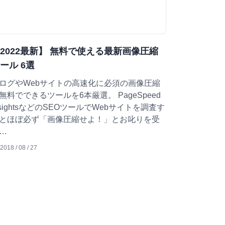
2022最新】 無料で使える最新画像圧縮
ール 6選
ログやWebサイトの高速化に必須の画像圧縮
無料でできるツールを6本厳選。 PageSpeed
nsightsなどのSEOツールでWebサイトを調査す
とほぼ必ず「画像圧縮せよ！」とお叱りを受
…
2018 / 08 / 27