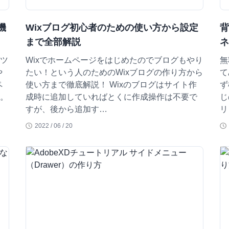
機
Wixブログ初心者のための使い方から設定
まで全部解説
ーツ
Wixでホームページをはじめたのでブログもやり
無
や
たい！という人のためのWixブログの作り方から
て
ペ
使い方まで徹底解説！ Wixのブログはサイト作
ず
力。
成時に追加していればとくに作成操作は不要で
じ
すが、後から追加す…
リ
2022 / 06 / 20