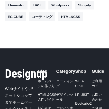
Elementor
BASE
Wordpress
Shopify
EC-CUBE
コーディング
HTML&CSS
Designup
Blog
Category
Shop
Guide
ホームペー
コーディン
WEB-
ご利用
ジの作り方
グ
UIKIT
ガイド
WebサイトやLP
HTML&CSS
デザインツ
LP-UIKIT
お問い
ネットショップ
入門ガイド
ール
合わせ
までホームペー
Bootcube2
初心者の
デザイン素
ご利用