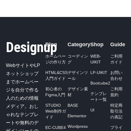
Designup
Blog
Category
Shop
Guide
ホームペー
コーディン
WEB-
ご利用
ジの作り方
グ
UIKIT
ガイド
WebサイトやLP
HTML&CSS
デザインツ
LP-UIKIT
お問い
ネットショップ
入門ガイド
ール
合わせ
までホームペー
Bootcube2
初心者の
デザイン素
ご利用
ジを自分で作る
テンプレ
Figma入門
材
規約
人のための情報
ート一覧
STUDIO
BASE
特定商
メディア。おし
UI
Web制作ガ
取引法
ゃれなテンプレ
Elementor
イド
の表記
ートや無料のデ
Wordpress
EC-CUBE4
プライ
ザインツールの