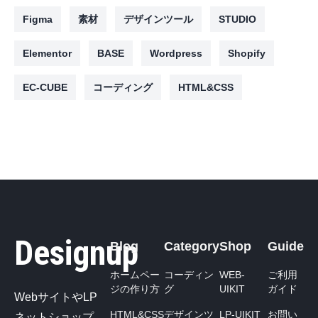
Figma
素材
デザインツール
STUDIO
Elementor
BASE
Wordpress
Shopify
EC-CUBE
コーディング
HTML&CSS
Designup
Blog
Category
Shop
Guide
ホームペー
コーディン
WEB-
ご利用
ジの作り方
グ
UIKIT
ガイド
WebサイトやLP
HTML&CSS
デザインツ
LP-UIKIT
お問い
ネットショップ