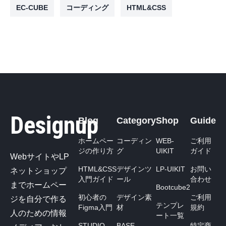
EC-CUBE
コーディング
HTML&CSS
Designup
Blog
Category
Shop
Guide
ホームペー
コーディン
WEB-
ご利用
ジの作り方
グ
UIKIT
ガイド
WebサイトやLP
HTML&CSS
デザインツ
LP-UIKIT
お問い
ネットショップ
入門ガイド
ール
合わせ
までホームペー
Bootcube2
初心者の
デザイン素
ご利用
ジを自分で作る
テンプレ
Figma入門
材
規約
人のための情報
ート一覧
STUDIO
BASE
特定商