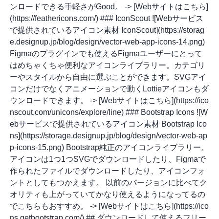
ンロードできる手軽さがGood。 -> [Webサイトはこちら]
(https://feathericons.com/) ### IconScout ![Webサービス
で提供されているアイコン素材 IconScout](https://storag
e.designup.jp/blog/design/vector-web-app-icons-14.png)
Figmaのプラグインでも使えるFigmaユーザーにとって
はめちゃくちゃ便利なアイコンライブラリー。カテゴリ
ーやスタイルから自由に選ぶことができます。SVGアイ
コンだけでなくアニメーションで動くLottieアイコンもダ
ウンロードできます。 -> [Webサイトはこちら](https://ico
nscout.com/unicons/explore/line) ### Bootstrap Icons ![W
ebサービスで提供されているアイコン素材 Bootstrap Ico
ns](https://storage.designup.jp/blog/design/vector-web-ap
p-icons-15.png) Bootstrap純正のアイコンライブラリー。
アイコンは1つ1つSVGでダウンロードしたり、Figmaで
作られたファイルでダウンロードしたり、アイコンフォ
ントとしてもつかえます。 以前のバージョンに比べてク
オリティも上がっていてかなり使えるようになってるの
でこちらもおすすめ。 -> [Webサイトはこちら](https://ico
ns.getbootstrap.com/) ## ダウンロードして使えるフリー