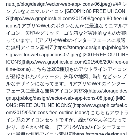
nup.jp/blog/design/vector-web-app-icons-06.jpeg) ### シ
ンプルなミニマルアイコン [GEOPH: 80 FREE UI ICON
S](http://www.graphicsfuel.com/2015/08/geoph-80-free-ui-
icons/) アプリやWebのボタンなんかに最適なミニマルア
イコン。矢印やグリッド、ゴミ箱など実用的なものが揃
っています。 ![アプリやWebのインターフェースに最適
な無料アイコン素材7](https://storage.designup.jp/blog/de
sign/vector-web-app-icons-07.jpeg) [200 FREE OUTLINE
ICONS](http://www.graphicsfuel.com/2015/08/200-free-ou
tline-icons/) こちらは200種類ものアウトラインアイコン
が登録されたパッケージ。矢印や地図、時計などシンプ
ルなデザインになってます。 ![アプリやWebのインター
フェースに最適な無料アイコン素材8](https://storage.desi
gnup.jp/blog/design/vector-web-app-icons-08.jpeg) [MIC
ONS: FREE OUTLINE ICONS](http://www.graphicsfuel.c
om/2015/05/micons-free-outline-icons/) こちらもアウトラ
イン系のアイコンセットですが、線がやや太字になって
おり、柔らかい印象。 ![アプリやWebのインターフェー
スに最適な無料アイコン素材9](https://storage.designup.j