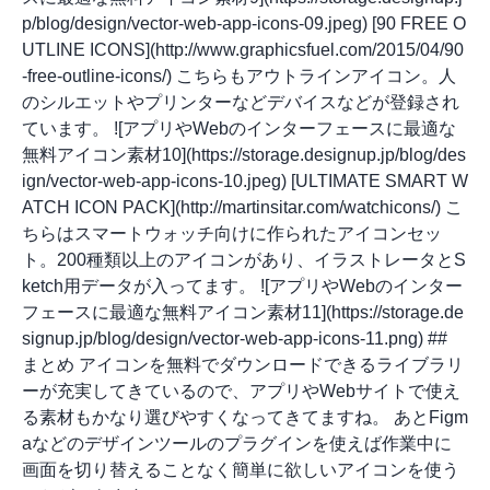
p/blog/design/vector-web-app-icons-09.jpeg) [90 FREE O
UTLINE ICONS](http://www.graphicsfuel.com/2015/04/90
-free-outline-icons/) こちらもアウトラインアイコン。人
のシルエットやプリンターなどデバイスなどが登録され
ています。 ![アプリやWebのインターフェースに最適な
無料アイコン素材10](https://storage.designup.jp/blog/des
ign/vector-web-app-icons-10.jpeg) [ULTIMATE SMART W
ATCH ICON PACK](http://martinsitar.com/watchicons/) こ
ちらはスマートウォッチ向けに作られたアイコンセッ
ト。200種類以上のアイコンがあり、イラストレータとS
ketch用データが入ってます。 ![アプリやWebのインター
フェースに最適な無料アイコン素材11](https://storage.de
signup.jp/blog/design/vector-web-app-icons-11.png) ##
まとめ アイコンを無料でダウンロードできるライブラリ
ーが充実してきているので、アプリやWebサイトで使え
る素材もかなり選びやすくなってきてますね。 あとFigm
aなどのデザインツールのプラグインを使えば作業中に
画面を切り替えることなく簡単に欲しいアイコンを使う