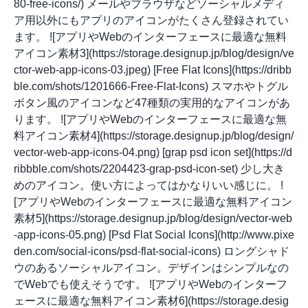
80-free-icons/) メールやブラウザなどソーシャルメディ
ア用以外にもアプリのアイコンがたくさん登録されてい
ます。 ![アプリやWebのインターフェースに最適な無料
アイコン素材3](https://storage.designup.jp/blog/design/ve
ctor-web-app-icons-03.jpeg) [Free Flat Icons](https://dribb
ble.com/shots/1201666-Free-Flat-Icons) スマホやトグル
ボタン風のアイコンなど47種類の実用的なアイコンがあ
ります。 ![アプリやWebのインターフェースに最適な無
料アイコン素材4](https://storage.designup.jp/blog/design/
vector-web-app-icons-04.png) [grap psd icon set](https://d
ribbble.com/shots/2204423-grap-psd-icon-set) 少し大き
めのアイコン。使い方によってはかなりいい感じに。 !
[アプリやWebのインターフェースに最適な無料アイコン
素材5](https://storage.designup.jp/blog/design/vector-web
-app-icons-05.png) [Psd Flat Social Icons](http://www.pixe
den.com/social-icons/psd-flat-social-icons) ロングシャド
ウのあるソーシャルアイコン。デザインはシンプルなの
でWebでも使えそうです。 ![アプリやWebのインターフ
ェースに最適な無料アイコン素材6](https://storage.desig