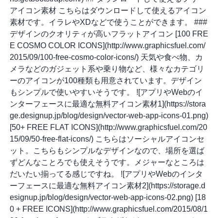
アイコン素材 こちらはダウンロードして使えるアイコン
素材です。イラレやXDなどで使うことができます。 ###
デザインのクオリティが高いフラットアイコン [100 FRE
E COSMO COLOR ICONS](http://www.graphicsfuel.com/
2015/09/100-free-cosmo-color-icons/) 天気や食べ物、カ
メラなどのガジェット系や乗り物など、様々なカテゴリ
ーのアイコンが100種類も用意されています。デザイン
もシンプルで使いやすいそうです。 ![アプリやWebのイ
ンターフェースに最適な無料アイコン素材1](https://stora
ge.designup.jp/blog/design/vector-web-app-icons-01.png)
[50+ FREE FLAT ICONS](http://www.graphicsfuel.com/20
15/09/50-free-flat-icons/) こちらはソーシャルアイコンセ
ット。こちらもシンプルなデザインなので、場所を選ば
ずどんなことろでも使えそうです。メジャーなところは
だいたい揃ってる感じですね。 ![アプリやWebのインタ
ーフェースに最適な無料アイコン素材2](https://storage.d
esignup.jp/blog/design/vector-web-app-icons-02.png) [18
0 + FREE ICONS](http://www.graphicsfuel.com/2015/08/1