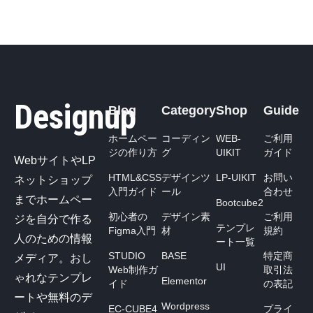
Designup
Blog
Category
Shop
Guide
ホームペー
コーディン
WEB-
ご利用
ジの作り方
グ
UIKIT
ガイド
WebサイトやLP
HTML&CSS
デザインツ
LP-UIKIT
お問い
ネットショップ
入門ガイド
ール
合わせ
までホームペー
Bootcube2
初心者の
デザイン素
ご利用
ジを自分で作る
テンプレ
Figma入門
材
規約
人のための情報
ート一覧
STUDIO
BASE
特定商
メディア。おし
UI
Web制作ガ
取引法
ゃれなテンプレ
Elementor
イド
の表記
ートや無料のデ
Wordpress
EC-CUBE4
プライ