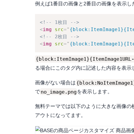
例えば1番目の画像と2番目の画像を表示
<!-- 1枚目 -->
<
img
src
=
"
{block:ItemImage1}{It
<!-- 2枚目 -->
<
img
src
=
"
{block:ItemImage1}{It
{block:ItemImage1}{ItemImage1URL
る場合にこのタグ内に記述した内容を表示
{block:NoItemImage1
画像がない場合は
no_image.png
で
を表示します。
無料テーマでは以下のように大きな画像の
アウトになってます。