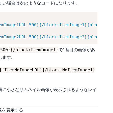
したい場合は次のようなコードになります。
emImage1URL-500}{/block:ItemImage1}{block:NoI
emImage2URL-500}{/block:ItemImage2}{block:NoI
-500}{/block:ItemImage1}
で1番目の画像があ
します。
}{ItemNoImageURL}{/block:NoItemImage1}
横に小さなサムネイル画像が表示されるようなレイ