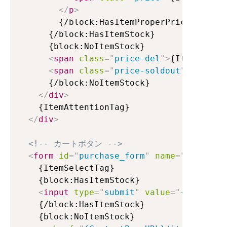
</
p
>
        {/block:HasItemProperPrice}

      {/block:HasItemStock}

      {block:NoItemStock}

<
span
class
=
"
price-del
"
>
{ItemPrice}
<
span
class
=
"
price-soldout
"
>
SOLD OU
      {/block:NoItemStock}

</
div
>
    {ItemAttentionTag}

</
div
>
<!-- カートボタン -->
<
form
id
=
"
purchase_form
"
name
=
"
menu
"
ac
    {ItemSelectTag}

    {block:HasItemStock}

<
input
type
=
"
submit
"
value
=
"
{lang:Add
    {/block:HasItemStock}

    {block:NoItemStock}
