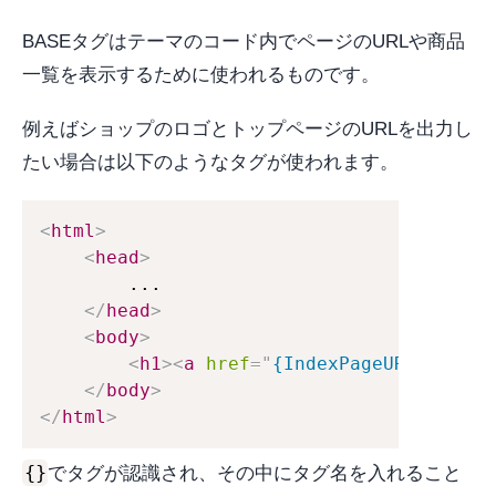
BASEタグはテーマのコード内でページのURLや商品
一覧を表示するために使われるものです。
例えばショップのロゴとトップページのURLを出力し
たい場合は以下のようなタグが使われます。
<
html
>
<
head
>
        ...

</
head
>
<
body
>
<
h1
>
<
a
href
=
"
{IndexPageURL}
"
>
{Log
</
body
>
</
html
>
{}
でタグが認識され、その中にタグ名を入れること