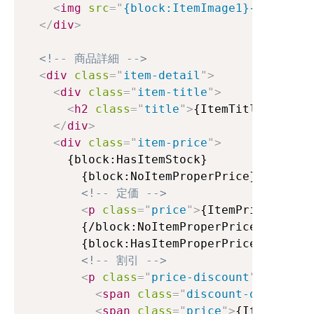
<
img
src
=
"
{block:ItemImage1}{ItemImag
</
div
>
<!-- 商品詳細 -->
<
div
class
=
"
item-detail
"
>
<
div
class
=
"
item-title
"
>
<
h2
class
=
"
title
"
>
{ItemTitle}{block
</
div
>
<
div
class
=
"
item-price
"
>
      {block:HasItemStock}

        {block:NoItemProperPrice}

<!-- 定価 -->
<
p
class
=
"
price
"
>
{ItemPrice}
</
p
>
        {/block:NoItemProperPrice}

        {block:HasItemProperPrice}

<!-- 割引 -->
<
p
class
=
"
price-discount
"
>
<
span
class
=
"
discount-default
"
>
<
span
class
=
"
price
"
>
{ItemPrice}