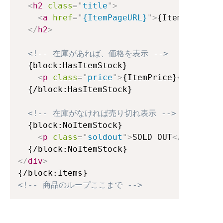
<
h2
class
=
"
title
"
>
<
a
href
=
"
{ItemPageURL}
"
>
{ItemTitle}
</
</
h2
>
<!-- 在庫があれば、価格を表示 -->
  {block:HasItemStock}

<
p
class
=
"
price
"
>
{ItemPrice}
</
p
>
  {/block:HasItemStock}

<!-- 在庫がなければ売り切れ表示 -->
  {block:NoItemStock}

<
p
class
=
"
soldout
"
>
SOLD OUT
</
p
>
</
div
>
<!-- 商品のループここまで -->