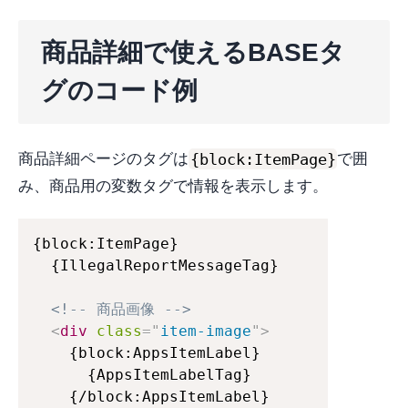
商品詳細で使えるBASEタ
グのコード例
{block:ItemPage}
商品詳細ページのタグは
で囲
み、商品用の変数タグで情報を表示します。
{block:ItemPage}

  {IllegalReportMessageTag}

<!-- 商品画像 -->
<
div
class
=
"
item-image
"
>
    {block:AppsItemLabel}

      {AppsItemLabelTag}

    {/block:AppsItemLabel}
