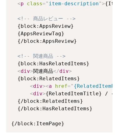
<
p
class
=
"
item-description
"
>
{ItemDetail
<!-- 商品レビュー -->
  {block:AppsReview}

  {AppsReviewTag}

  {/block:AppsReview}

<!-- 関連商品 -->
  {block:HasRelatedItems}

<
div
>
関連商品
</
div
>
  {block:RelatedItems}

<
div
>
<
a
href
=
"
{RelatedItemPageURL}
"
<
div
>
{RelatedItemTitle} / {RelatedI
  {/block:RelatedItems}

  {/block:HasRelatedItems}

{/block:ItemPage}