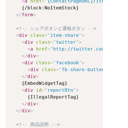
<
a
href
=
"
{ContactPageURL}/items/{Item
    {/block:NoItemStock}

</
form
>
<!-- シェアボタンと通報ボタン -->
<
div
class
=
"
item-share
"
>
<
div
class
=
"
twitter
"
>
<
a
href
=
"
http://twitter.com/share
"
</
div
>
<
div
class
=
"
facebook
"
>
<
div
class
=
"
fb-share-button
"
data-l
</
div
>
    {EmbedWidgetTag}

<
div
id
=
"
reportBtn
"
>
      {IllegalReportTag}

</
div
>
</
div
>
<!-- 商品説明 -->