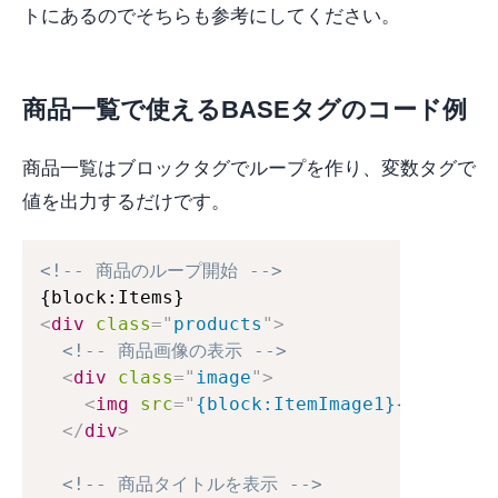
トにあるのでそちらも参考にしてください。
商品一覧で使えるBASEタグのコード例
商品一覧はブロックタグでループを作り、変数タグで
値を出力するだけです。
<!-- 商品のループ開始 -->
<
div
class
=
"
products
"
>
<!-- 商品画像の表示 -->
<
div
class
=
"
image
"
>
<
img
src
=
"
{block:ItemImage1}{ItemImag
</
div
>
<!-- 商品タイトルを表示 -->