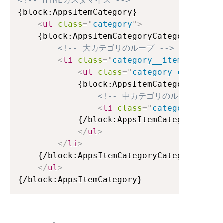
<!-- HTMLカスタマイズ -->
{block:AppsItemCategory}

<
ul
class
=
"
category
"
>
	{block:AppsItemCategoryCategories}

<!-- 大カテゴリのループ -->
<
li
class
=
"
category__item
"
>
<
a
hre
<
ul
class
=
"
category category-
			{block:AppsItemCategoryMediumCategories}

<!-- 中カテゴリのループ -->
<
li
class
=
"
category__item
			{/block:AppsItemCategoryMediumCategories}

</
ul
>
</
li
>
	{/block:AppsItemCategoryCategories}

</
ul
>
{/block:AppsItemCategory}