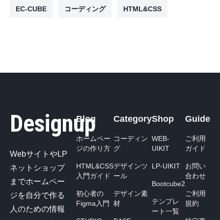
EC-CUBE
コーディング
HTML&CSS
Designup
Blog
Category
Shop
Guide
ホームペー
コーディン
WEB-
ご利用
ジの作り方
グ
UIKIT
ガイド
WebサイトやLP
HTML&CSS
デザインツ
LP-UIKIT
お問い
ネットショップ
入門ガイド
ール
合わせ
までホームペー
Bootcube2
初心者の
デザイン素
ご利用
ジを自分で作る
テンプレ
Figma入門
材
規約
人のための情報
ート一覧