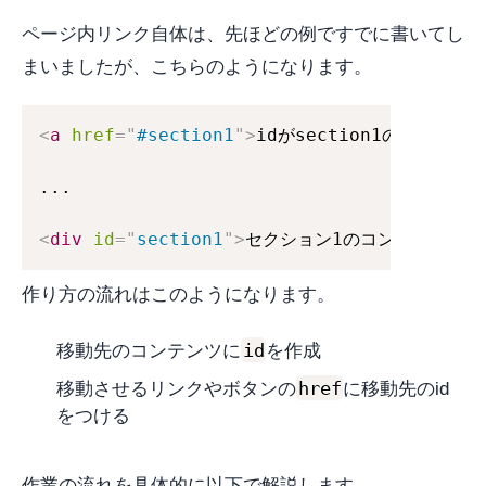
ページ内リンク自体は、先ほどの例ですでに書いてし
まいましたが、こちらのようになります。
<
a
href
=
"
#section1
"
>
idがsection1の場所に移動
...

<
div
id
=
"
section1
"
>
セクション1のコンテンツ
</
d
作り方の流れはこのようになります。
id
移動先のコンテンツに
を作成
href
移動させるリンクやボタンの
に移動先のid
をつける
作業の流れを具体的に以下で解説します。