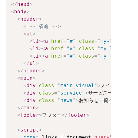
</
head
>
<
body
>
<
header
>
<!-- 省略 -->
<
ul
>
<
li
>
<
a
href
=
"
#
"
class
=
"
my-link
"
dat
<
li
>
<
a
href
=
"
#
"
class
=
"
my-link
"
dat
<
li
>
<
a
href
=
"
#
"
class
=
"
my-link
"
dat
</
ul
>
</
header
>
<
main
>
<
div
class
=
"
main_visual
"
>
メインビジュア
<
div
class
=
"
service
"
>
サービス一覧
</
div
>
<
div
class
=
"
news
"
>
お知らせ一覧
</
div
>
</
main
>
<
footer
>
フッター
</
footer
>
<
script
>
const
 links 
=
 document
.
querySelectorA