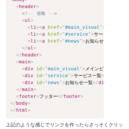
<
header
>
<!-- 省略 -->
<
ul
>
<
li
>
<
a
href
=
"
#main_visual
"
>
メインビジ
<
li
>
<
a
href
=
"
#service
"
>
サービス一覧
</
<
li
>
<
a
href
=
"
#news
"
>
お知らせ一覧
</
a
>
<
</
ul
>
</
header
>
<
main
>
<
div
id
=
"
main_visual
"
>
メインビジュアル
</
<
div
id
=
"
service
"
>
サービス一覧
</
div
>
<
div
id
=
"
news
"
>
お知らせ一覧
</
div
>
</
main
>
<
footer
>
フッター
</
footer
>
</
body
>
</
html
>
上記のような感じでリンクを作ったらさっそくクリッ