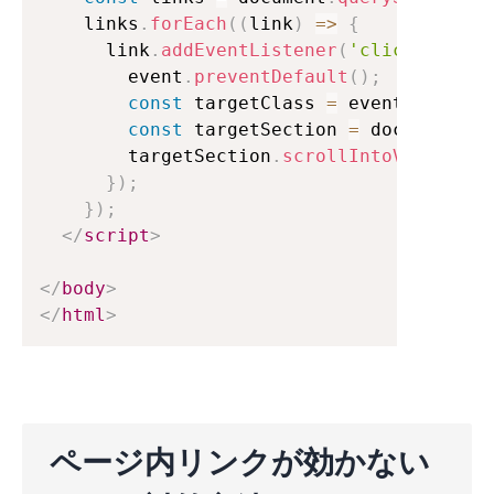
    links
.
forEach
(
(
link
)
=>
{
      link
.
addEventListener
(
'click'
,
func
        event
.
preventDefault
(
)
;
const
 targetClass 
=
 event
.
target
.
const
 targetSection 
=
 document
.
qu
        targetSection
.
scrollIntoView
(
{
beh
}
)
;
}
)
;
</
script
>
</
body
>
</
html
>
ページ内リンクが効かない