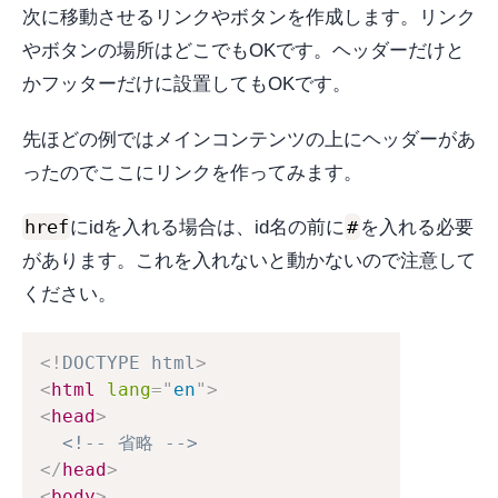
次に移動させるリンクやボタンを作成します。リンク
やボタンの場所はどこでもOKです。ヘッダーだけと
かフッターだけに設置してもOKです。
先ほどの例ではメインコンテンツの上にヘッダーがあ
ったのでここにリンクを作ってみます。
href
#
にidを入れる場合は、id名の前に
を入れる必要
があります。これを入れないと動かないので注意して
ください。
<!
DOCTYPE
html
>
<
html
lang
=
"
en
"
>
<
head
>
<!-- 省略 -->
</
head
>
<
body
>