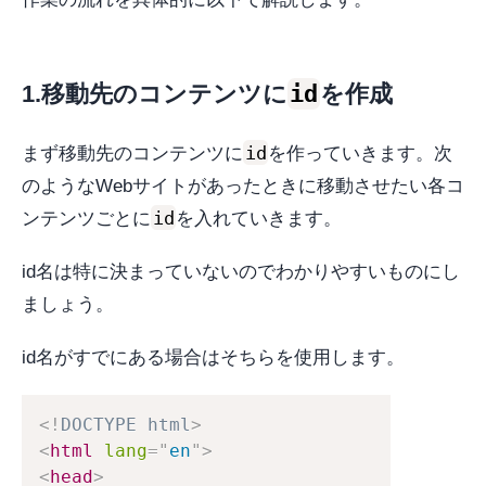
1.移動先のコンテンツに
id
を作成
id
まず移動先のコンテンツに
を作っていきます。次
のようなWebサイトがあったときに移動させたい各コ
id
ンテンツごとに
を入れていきます。
id名は特に決まっていないのでわかりやすいものにし
ましょう。
id名がすでにある場合はそちらを使用します。
<!
DOCTYPE
html
>
<
html
lang
=
"
en
"
>
<
head
>