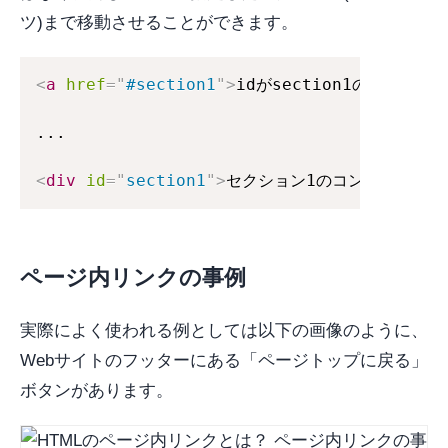
ツ)まで移動させることができます。
<
a
href
=
"
#section1
"
>
idがsection1の場所に移動
...

<
div
id
=
"
section1
"
>
セクション1のコンテンツ
</
d
ページ内リンクの事例
実際によく使われる例としては以下の画像のように、
Webサイトのフッターにある「ページトップに戻る」
ボタンがあります。