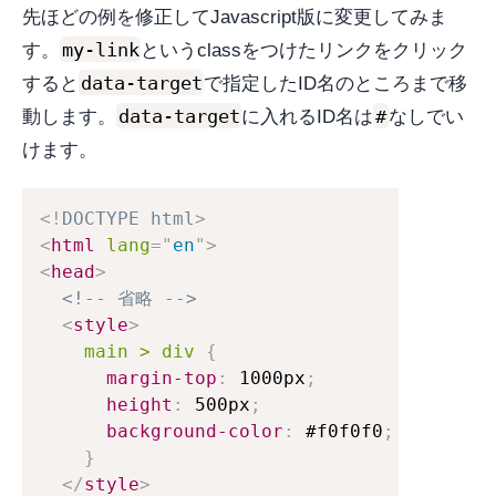
先ほどの例を修正してJavascript版に変更してみま
my-link
す。
というclassをつけたリンクをクリック
data-target
すると
で指定したID名のところまで移
data-target
#
動します。
に入れるID名は
なしでい
けます。
<!
DOCTYPE
html
>
<
html
lang
=
"
en
"
>
<
head
>
<!-- 省略 -->
<
style
>
main > div
{
margin-top
:
 1000px
;
height
:
 500px
;
background-color
:
 #f0f0f0
;
}
</
style
>