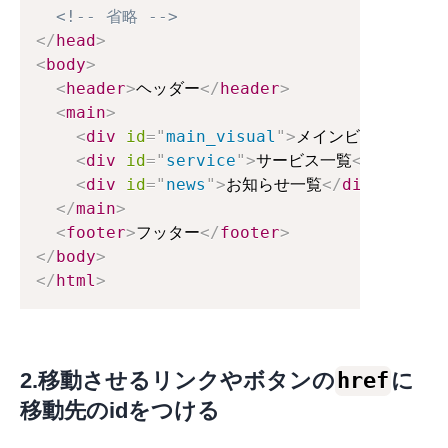
<!-- 省略 -->
</
head
>
<
body
>
<
header
>
ヘッダー
</
header
>
<
main
>
<
div
id
=
"
main_visual
"
>
メインビジュアル
</
<
div
id
=
"
service
"
>
サービス一覧
</
div
>
<
div
id
=
"
news
"
>
お知らせ一覧
</
div
>
</
main
>
<
footer
>
フッター
</
footer
>
</
body
>
</
html
>
2.移動させるリンクやボタンの
href
に
移動先のidをつける