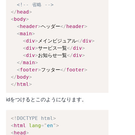
<!-- 省略 -->
</
head
>
<
body
>
<
header
>
ヘッダー
</
header
>
<
main
>
<
div
>
メインビジュアル
</
div
>
<
div
>
サービス一覧
</
div
>
<
div
>
お知らせ一覧
</
div
>
</
main
>
<
footer
>
フッター
</
footer
>
</
body
>
</
html
>
idをつけるとこのようになります。
<!
DOCTYPE
html
>
<
html
lang
=
"
en
"
>
<
head
>