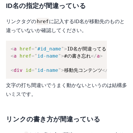
ID名の指定が間違っている
href
リンクタグの
に記入するID名が移動先のものと
違っていないか確認してください。
<
a
href
=
"
#id_name
"
>
ID名が間違ってるリンク
</
a
>
<
a
href
=
"
id-name
"
>
#の書き忘れ
</
a
>
<
div
id
=
"
id-name
"
>
移動先コンテンツ
</
div
>
文字の打ち間違いでうまく動かないというのは結構多
いミスです。
リンクの書き方が間違っている