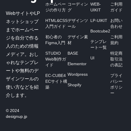
ホームペー
コーディン
WEB-
ご利用
ジの作り方
グ
UIKIT
ガイド
WebサイトやLP
HTML&CSS
デザインツ
LP-UIKIT
お問い
ネットショップ
入門ガイド
ール
合わせ
までホームペー
Bootcube2
初心者の
デザイン素
ご利用
ジを自分で作る
テンプレ
Figma入門
材
規約
人のための情報
ート一覧
STUDIO
BASE
特定商
メディア。おし
UI
Web制作ガ
取引法
ゃれなテンプレ
Elementor
イド
の表記
ートや無料のデ
Wordpress
EC-CUBE4
プライ
ザインツールの
ECサイト構
バシー
Shopify
使い方などを紹
築
ポリシ
ー
介します。
© 2024
designup.jp