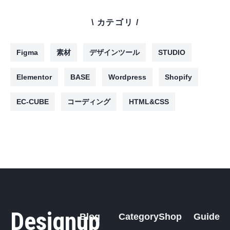
\ カテゴリ /
Figma
素材
デザインツール
STUDIO
Elementor
BASE
Wordpress
Shopify
EC-CUBE
コーディング
HTML&CSS
Designup
Blog
Category
Shop
Guide