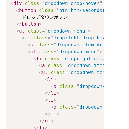
<
div
class
=
"
dropdown drop-hover
"
>
<
button
class
=
"
btn btn-secondary dropdo
    ドロップダウンボタン

</
button
>
<
ul
class
=
"
dropdown-menu
"
>
<
li
class
=
"
dropright drop-hover
"
>
<
a
class
=
"
dropdown-item dropdown-to
<
ul
class
=
"
dropdown-menu
"
>
<
li
class
=
"
dropright drop-hover
"
>
<
a
class
=
"
dropdown-item dropdow
<
ul
class
=
"
dropdown-menu
"
>
<
li
>
<
a
class
=
"
dropdown-item
"
hr
</
li
>
<
li
>
<
a
class
=
"
dropdown-item
"
hr
</
li
>
</
ul
>
</
li
>