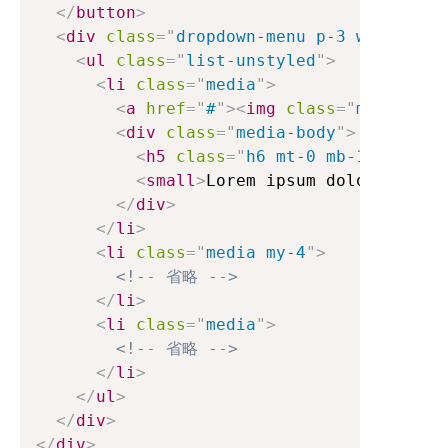
</
button
>
<
div
class
=
"
dropdown-menu p-3 w-25
"
>
<
ul
class
=
"
list-unstyled
"
>
<
li
class
=
"
media
"
>
<
a
href
=
"
#
"
>
<
img
class
=
"
mr-3
"
src
<
div
class
=
"
media-body
"
>
<
h5
class
=
"
h6 mt-0 mb-1
"
>
<
a
hre
<
small
>
Lorem ipsum dolor sit am
</
div
>
</
li
>
<
li
class
=
"
media my-4
"
>
<!-- 省略 -->
</
li
>
<
li
class
=
"
media
"
>
<!-- 省略 -->
</
li
>
</
ul
>
</
div
>
</
div
>