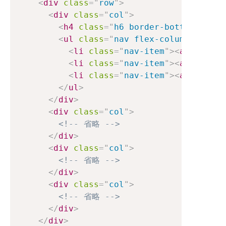
<
div
class
=
"
row
"
>
<
div
class
=
"
col
"
>
<
h4
class
=
"
h6 border-bottom
"
>
メニ
<
ul
class
=
"
nav flex-column
"
>
<
li
class
=
"
nav-item
"
>
<
a
href
=
"
#
<
li
class
=
"
nav-item
"
>
<
a
href
=
"
#
<
li
class
=
"
nav-item
"
>
<
a
href
=
"
#
</
ul
>
</
div
>
<
div
class
=
"
col
"
>
<!-- 省略 -->
</
div
>
<
div
class
=
"
col
"
>
<!-- 省略 -->
</
div
>
<
div
class
=
"
col
"
>
<!-- 省略 -->
</
div
>
</
div
>