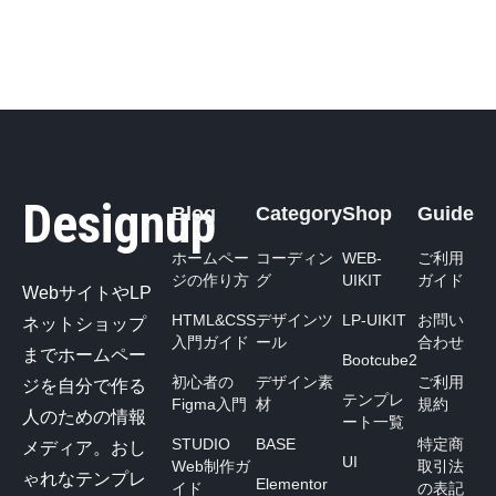
Designup
Blog
Category
Shop
Guide
ホームペー
コーディン
WEB-
ご利用
ジの作り方
グ
UIKIT
ガイド
WebサイトやLP
HTML&CSS
デザインツ
LP-UIKIT
お問い
ネットショップ
入門ガイド
ール
合わせ
までホームペー
Bootcube2
初心者の
デザイン素
ご利用
ジを自分で作る
テンプレ
Figma入門
材
規約
人のための情報
ート一覧
STUDIO
BASE
特定商
メディア。おし
UI
Web制作ガ
取引法
ゃれなテンプレ
Elementor
イド
の表記