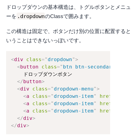
ドロップダウンの基本構造は、トグルボタンとメニュ
.dropdown
ーを
のClassで囲みます。
この構造は固定で、ボタンだけ別の位置に配置すると
いうことはできないっぽいです。
<
div
class
=
"
dropdown
"
>
<
button
class
=
"
btn btn-secondary dropdo
    ドロップダウンボタン

</
button
>
<
div
class
=
"
dropdown-menu
"
>
<
a
class
=
"
dropdown-item
"
href
=
"
#
"
>
メニ
<
a
class
=
"
dropdown-item
"
href
=
"
#
"
>
メニ
<
a
class
=
"
dropdown-item
"
href
=
"
#
"
>
メニ
</
div
>
</
div
>