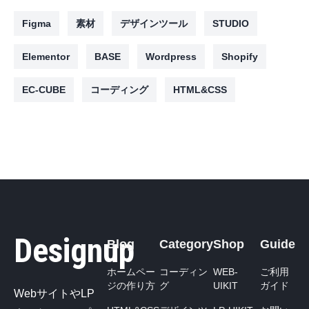
Figma
素材
デザインツール
STUDIO
Elementor
BASE
Wordpress
Shopify
EC-CUBE
コーディング
HTML&CSS
Designup
Blog
Category
Shop
Guide
ホームペー
コーディン
WEB-
ご利用
ジの作り方
グ
UIKIT
ガイド
WebサイトやLP