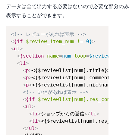
データは全て出力する必要はないので必要な部分のみ
表示することができます。
<!-- レビューがあれば表示 -->
<
{if
$review_item_num
!
=
 0}
>
<
ul
>
<
{section
name
=
num
loop
=
$reviewlist}
>
<
li
>
<
p
>
<{$reviewlist[num].title}>
</
p
>
<
p
>
<{$reviewlist[num].comment}>
</
p
>
<
p
>
<{$reviewlist[num].nickname}>さん
<!-- 返信があれば表示 -->
<
{if
$reviewlist[num].res_comment
!
=
"
<
ul
>
<
li
>
ショップからの返信
</
li
>
<
li
>
<{$reviewlist[num].res_comment}
</
ul
>