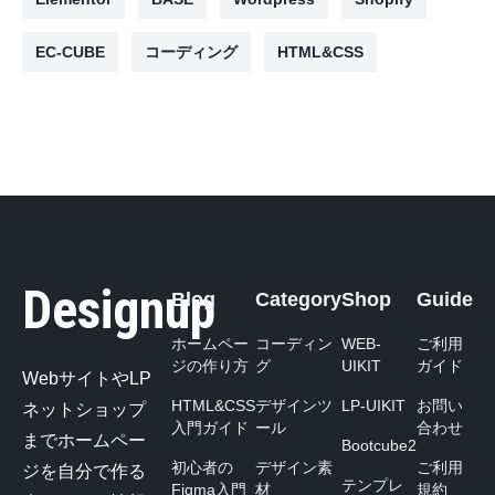
EC-CUBE
コーディング
HTML&CSS
Designup
Blog
Category
Shop
Guide
ホームペー
コーディン
WEB-
ご利用
ジの作り方
グ
UIKIT
ガイド
WebサイトやLP
HTML&CSS
デザインツ
LP-UIKIT
お問い
ネットショップ
入門ガイド
ール
合わせ
までホームペー
Bootcube2
初心者の
デザイン素
ご利用
ジを自分で作る
テンプレ
Figma入門
材
規約