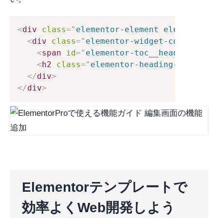
<
div
class
=
"
elementor-element elementor-e
<
div
class
=
"
elementor-widget-container
"
<
span
id
=
"
elementor-toc__heading-anch
<
h2
class
=
"
elementor-heading-title el
</
div
>
</
div
>
Elementorテンプレートで
効率よくWeb開発しよう