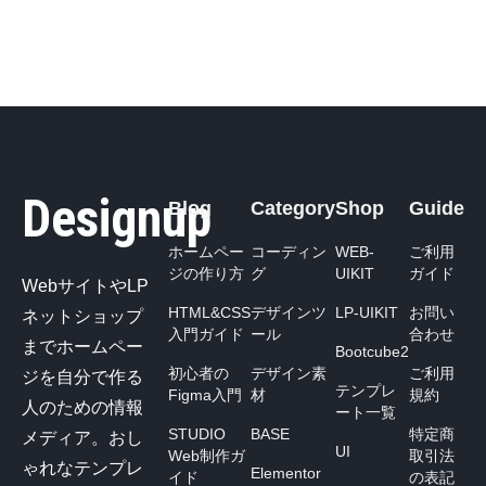
Designup
Blog
Category
Shop
Guide
ホームペー
コーディン
WEB-
ご利用
ジの作り方
グ
UIKIT
ガイド
WebサイトやLP
HTML&CSS
デザインツ
LP-UIKIT
お問い
ネットショップ
入門ガイド
ール
合わせ
までホームペー
Bootcube2
初心者の
デザイン素
ご利用
ジを自分で作る
テンプレ
Figma入門
材
規約
人のための情報
ート一覧
STUDIO
BASE
特定商
メディア。おし
UI
Web制作ガ
取引法
ゃれなテンプレ
Elementor
イド
の表記