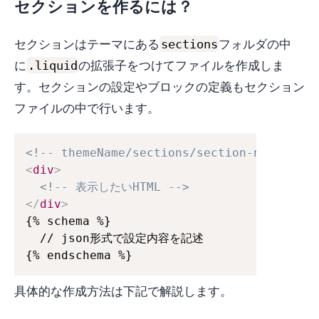
セクションを作るには？
sections
セクションはテーマにある
フォルダの中
.liquid
に
の拡張子をつけてファイルを作成しま
す。セクションの設定やブロックの定義もセクション
ファイルの中で行います。
<!-- themeName/sections/section-name.liqu
<
div
>
<!-- 表示したいHTML -->
</
div
>
{% schema %}

  // json形式で設定内容を記述

{% endschema %}
具体的な作成方法は下記で解説します。