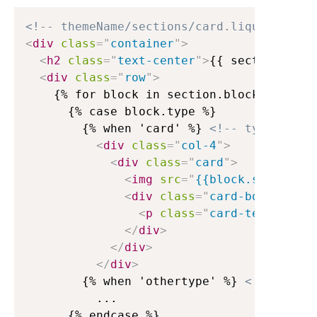
<!-- themeName/sections/card.liquid -->
<
div
class
=
"
container
"
>
<
h2
class
=
"
text-center
"
>
{{ section.sett
<
div
class
=
"
row
"
>
    {% for block in section.blocks %} 
<!
      {% case block.type %}

        {% when 'card' %} 
<!-- typeがca
<
div
class
=
"
col-4
"
>
<
div
class
=
"
card
"
>
<
img
src
=
"
{{block.settings.
<
div
class
=
"
card-body
"
>
<
p
class
=
"
card-text
"
>
{{bl
</
div
>
</
div
>
</
div
>
        {% when 'othertype' %} 
<!-- 他に
          ...

      {% endcase %}
