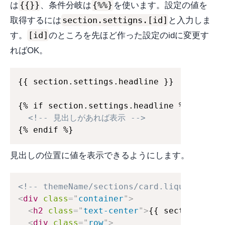
{{}}
{%%}
は
、条件分岐は
を使います。設定の値を
section.settigns.[id]
取得するには
と入力しま
[id]
す。
のところを先ほど作った設定のidに変更す
ればOK。
{{ section.settings.headline }}

{% if section.settings.headline %}

<!-- 見出しがあれば表示 -->
{% endif %}
見出しの位置に値を表示できるようにします。
<!-- themeName/sections/card.liquid -->
<
div
class
=
"
container
"
>
<
h2
class
=
"
text-center
"
>
{{ section.sett
<
div
class
=
"
row
"
>