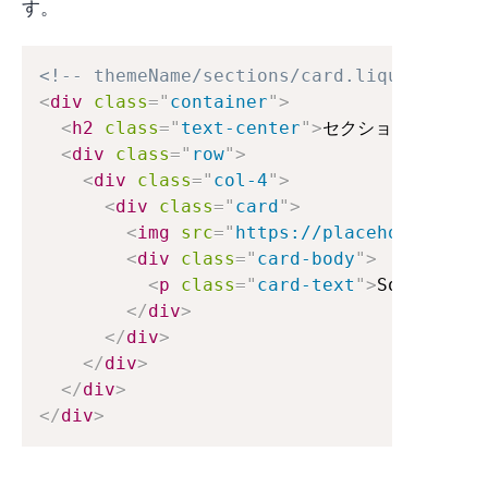
す。
<!-- themeName/sections/card.liquid -->
<
div
class
=
"
container
"
>
<
h2
class
=
"
text-center
"
>
セクションタイトル
<
div
class
=
"
row
"
>
<
div
class
=
"
col-4
"
>
<
div
class
=
"
card
"
>
<
img
src
=
"
https://placeholder.com
<
div
class
=
"
card-body
"
>
<
p
class
=
"
card-text
"
>
Some quick
</
div
>
</
div
>
</
div
>
</
div
>
</
div
>