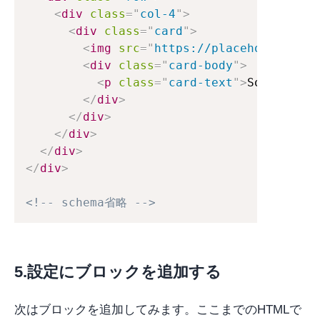
<
div
class
=
"
col-4
"
>
<
div
class
=
"
card
"
>
<
img
src
=
"
https://placeholder.com
<
div
class
=
"
card-body
"
>
<
p
class
=
"
card-text
"
>
Some quick
</
div
>
</
div
>
</
div
>
</
div
>
</
div
>
<!-- schema省略 -->
5.設定にブロックを追加する
次はブロックを追加してみます。ここまでのHTMLで