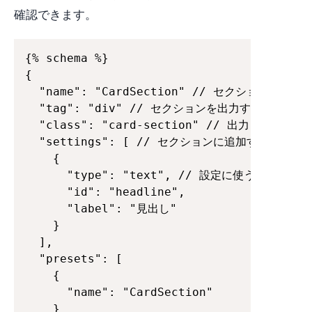
確認できます。
{% schema %}

{

  "name": "CardSection" // セクションの名前

  "tag": "div" // セクションを出力するときのHTM
  "class": "card-section" // 出力したタグに
  "settings": [ // セクションに追加するオプシ
    {

      "type": "text", // 設定に使うフォームタ
      "id": "headline",

      "label": "見出し"

    }

  ],

  "presets": [

    {

      "name": "CardSection"

    }
