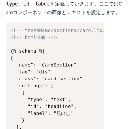
type
id
label
、
、
を定義していきます。ここではC
ardコンポーネントの画像とテキストを設定します。
<!-- themeName/sections/card.liquid -->
<!-- html省略 -->
{% schema %}

{

  "name": "CardSection"

  "tag": "div"

  "class": "card-section"

  "settings": [

    {

      "type": "text",

      "id": "headline",

      "label": "見出し"

    }

  ],
