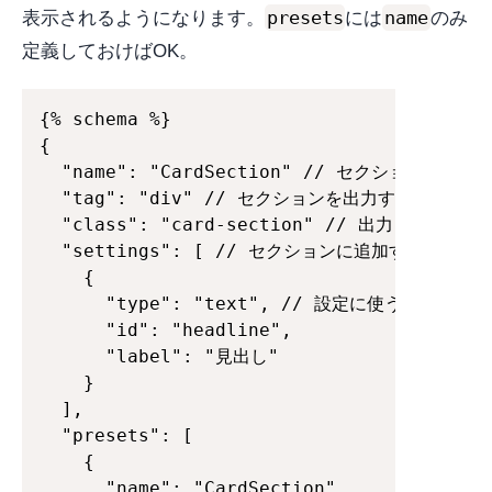
presets
name
表示されるようになります。
には
のみ
定義しておけばOK。
{% schema %}

{

  "name": "CardSection" // セクションの名前

  "tag": "div" // セクションを出力するときのHTM
  "class": "card-section" // 出力したタグに
  "settings": [ // セクションに追加するオプシ
    {

      "type": "text", // 設定に使うフォームタ
      "id": "headline",

      "label": "見出し"

    }

  ],

  "presets": [

    {

      "name": "CardSection"
