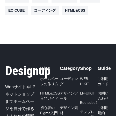
EC-CUBE
コーディング
HTML&CSS
Designup
Blog
Category
Shop
Guide
ホームペー
コーディン
WEB-
ご利用
ジの作り方
グ
UIKIT
ガイド
WebサイトやLP
HTML&CSS
デザインツ
LP-UIKIT
お問い
ネットショップ
入門ガイド
ール
合わせ
までホームペー
Bootcube2
初心者の
デザイン素
ご利用
ジを自分で作る
テンプレ
Figma入門
材
規約
人のための情報